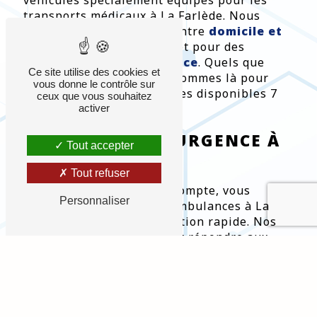
transports médicaux à La Farlède. Nous
assurons des transports entre
domicile et
hôpital
, entre
hôpitaux
et pour des
transports de convenance
. Quels que
Ce site utilise des cookies et
soient vos besoins, nous sommes là pour
vous donne le contrôle sur
vous aider, avec des services disponibles 7
ceux que vous souhaitez
jours sur 7 à La Farlède.
activer
TRANSPORT D'URGENCE À
Tout accepter
LA FARLÈDE
Tout refuser
Lorsque chaque seconde compte, vous
Personnaliser
pouvez compter sur nos ambulances à La
Farlède pour une intervention rapide. Nos
équipes sont formées pour répondre aux
situations d'urgence, garantissant un
transport sûr vers les établissements
médicaux de La Farlède et des environs.
Nous travaillons en étroite collaboration
avec les services de santé locaux pour