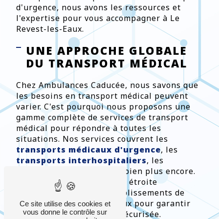
d'urgence, nous avons les ressources et
l'expertise pour vous accompagner à Le
Revest-les-Eaux.
UNE APPROCHE GLOBALE
DU TRANSPORT MÉDICAL
Chez Ambulances Caducée, nous savons que
les besoins en transport médical peuvent
varier. C'est pourquoi nous proposons une
gamme complète de services de transport
médical pour répondre à toutes les
situations. Nos services couvrent les
transports médicaux d'urgence
, les
transports interhospitaliers
, les
transports planifiés
, et bien plus encore.
Nos équipes travaillent en étroite
collaboration avec les établissements de
santé de Le Revest-les-Eaux pour garantir
Ce site utilise des cookies et
vous donne le contrôle sur
une expérience fluide et sécurisée.