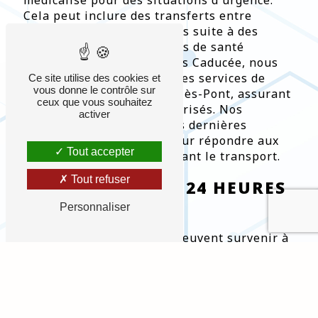
médicalisé pour des situations d'urgence.
Cela peut inclure des transferts entre
hôpitaux, des interventions suite à des
accidents ou des problèmes de santé
soudains. Chez Ambulances Caducée, nous
sommes spécialisés dans les services de
Ce site utilise des cookies et
vous donne le contrôle sur
transport d'urgence à Solliès-Pont, assurant
ceux que vous souhaitez
des trajets rapides et sécurisés. Nos
activer
véhicules sont équipés des dernières
technologies médicales pour répondre aux
Tout accepter
besoins des patients pendant le transport.
Tout refuser
DISPONIBILITÉ 24 HEURES
SUR 24
Personnaliser
Les situations d'urgence peuvent survenir à
tout moment. C'est pourquoi nos services de
transport d'urgence à Solliès-Pont sont
disponibles 24 heures sur 24, 7 jours sur 7.
Notre équipe est prête à intervenir
rapidement pour fournir des services de