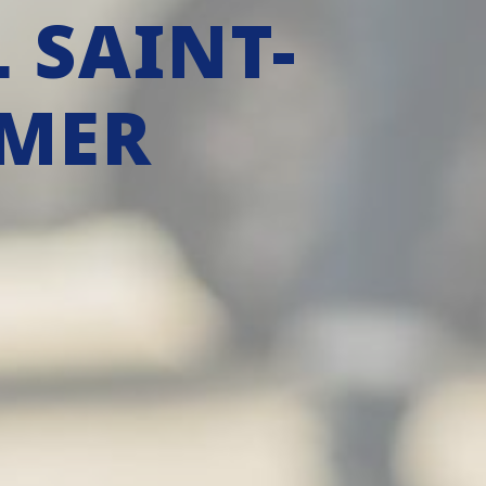
 SAINT-
-MER