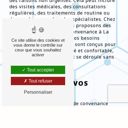
des raisons non urgentes. Cela peut inclure
des visites médicales, des consultations
régulières, des traitements de routine ou
des rendez-vous chez des spécialistes. Chez
Ambulances Caducée, nous proposons des
services de transport de convenance à La
Valette-du-Var adaptés à vos besoins
Ce site utilise des cookies et
spécifiques. Nos véhicules sont conçus pour
vous donne le contrôle sur
ceux que vous souhaitez
offrir un transport sécurisé et confortable,
activer
assurant que chaque trajet se déroule sans
encombre.
Tout accepter
FLEXIBILITÉ ET
Tout refuser
ADAPTATION À VOS
BESOINS
Personnaliser
Nos services de transport de convenance
sont flexibles et peuvent être personnalisés
pour répondre à vos besoins à La Valette-
du-Var. Que vous ayez besoin d'un transport