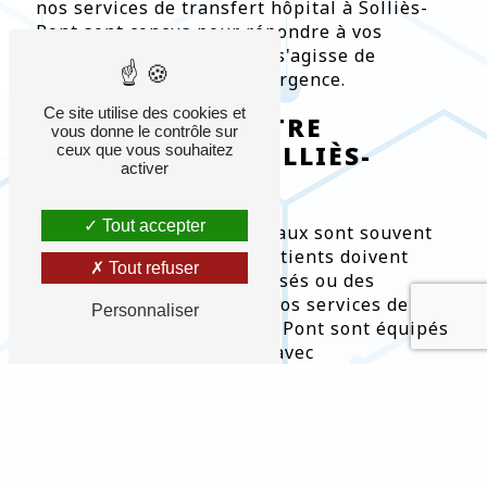
nos services de transfert hôpital à Solliès-
Pont sont conçus pour répondre à vos
besoins spécifiques, qu'il s'agisse de
transferts planifiés ou d'urgence.
Ce site utilise des cookies et
TRANSFERT ENTRE
vous donne le contrôle sur
HÔPITAUX À SOLLIÈS-
ceux que vous souhaitez
activer
PONT
Tout accepter
Les transferts entre hôpitaux sont souvent
nécessaires lorsque les patients doivent
Tout refuser
recevoir des soins spécialisés ou des
traitements spécifiques. Nos services de
Personnaliser
transfert hôpital à Solliès-Pont sont équipés
pour gérer ces transferts avec
professionnalisme et sécurité. Nous
travaillons en étroite collaboration avec les
hôpitaux de Solliès-Pont pour assurer une
coordination efficace et des transferts
fluides. Chaque véhicule est équipé de