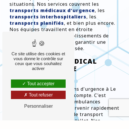
situations. Nos services couvrent les
transports médicaux d'urgence
, les
transports interhospitaliers
, les
transports planifiés
, et bien plus encore.
Nos équipes travaillent en étroite
collaboration avec les établissements de
santé de Le Castellet pour garantir une
expérience fluide et sécurisée.
Ce site utilise des cookies et
vous donne le contrôle sur
TRANSPORT MÉDICAL
ceux que vous souhaitez
D'URGENCE À LE
activer
CASTELLET
Tout accepter
Lorsqu'il s'agit de situations d'urgence à Le
Castellet, chaque seconde compte. C'est
Tout refuser
pourquoi nos équipes de Ambulances
Personnaliser
Caducée sont prêtes à intervenir rapidement
pour fournir des services de transport
médical d'urgence à Le Castellet. Nos
véhicules sont équipés des dernières