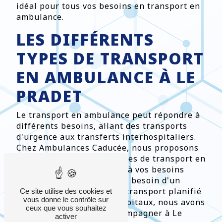
idéal pour tous vos besoins en transport en
ambulance.
LES DIFFÉRENTS
TYPES DE TRANSPORT
EN AMBULANCE À LE
PRADET
Le transport en ambulance peut répondre à
différents besoins, allant des transports
d'urgence aux transferts interhospitaliers.
Chez Ambulances Caducée, nous proposons
une large gamme de services de transport en
ambulance pour répondre à vos besoins
spécifiques. Que vous ayez besoin d'un
transport d'urgence, d'un transport planifié
Ce site utilise des cookies et
vous donne le contrôle sur
ou d'un transfert entre hôpitaux, nous avons
ceux que vous souhaitez
l'expertise pour vous accompagner à Le
activer