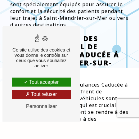
sont spécialement équipés pour assurer le
confort et la sécurité des patients pendant
leur trajet à Saint-Mandrier-sur-Mer ou vers
d'autres destinations.
LES AVANTAGES DES
SERVICES DE VSL DE
Ce site utilise des cookies et
AMBULANCES CADUCÉE À
vous donne le contrôle sur
ceux que vous souhaitez
SAINT-MANDRIER-SUR-
activer
MER
Tout accepter
Les services de vsl de Ambulances Caducée à
Saint-Mandrier-sur-Mer offrent de
Tout refuser
nombreux avantages. Nos véhicules sont
conçus pour le confort, ce qui est crucial
Personnaliser
pour les patients qui doivent se rendre à des
consultations médicales ou à des
traitements à Saint-Mandrier-sur-Mer.
Chaque vsl est équipé pour transporter des