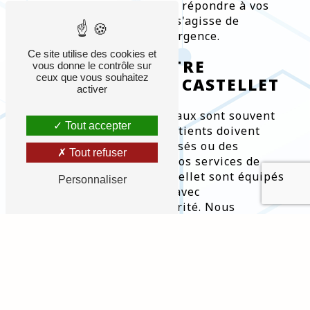
Castellet sont conçus pour répondre à vos
besoins spécifiques, qu'il s'agisse de
transferts planifiés ou d'urgence.
Ce site utilise des cookies et
TRANSFERT ENTRE
vous donne le contrôle sur
ceux que vous souhaitez
HÔPITAUX À LE CASTELLET
activer
Les transferts entre hôpitaux sont souvent
Tout accepter
nécessaires lorsque les patients doivent
recevoir des soins spécialisés ou des
Tout refuser
traitements spécifiques. Nos services de
transfert hôpital à Le Castellet sont équipés
Personnaliser
pour gérer ces transferts avec
professionnalisme et sécurité. Nous
travaillons en étroite collaboration avec les
hôpitaux de Le Castellet pour assurer une
coordination efficace et des transferts
fluides. Chaque véhicule est équipé de
dispositifs médicaux pour garantir la
sécurité des patients pendant le trajet.