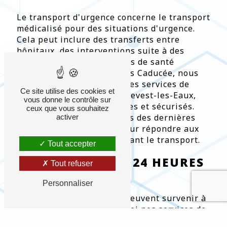
Le transport d'urgence concerne le transport
médicalisé pour des situations d'urgence.
Cela peut inclure des transferts entre
hôpitaux, des interventions suite à des
accidents ou des problèmes de santé
soudains. Chez Ambulances Caducée, nous
sommes spécialisés dans les services de
Ce site utilise des cookies et
transport d'urgence à Le Revest-les-Eaux,
vous donne le contrôle sur
assurant des trajets rapides et sécurisés.
ceux que vous souhaitez
Nos véhicules sont équipés des dernières
activer
technologies médicales pour répondre aux
besoins des patients pendant le transport.
Tout accepter
DISPONIBILITÉ 24 HEURES
Tout refuser
SUR 24
Personnaliser
Les situations d'urgence peuvent survenir à
tout moment. C'est pourquoi nos services de
transport d'urgence à Le Revest-les-Eaux